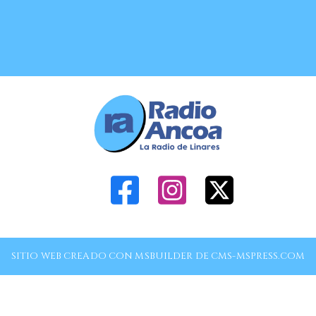
SITIO WEB CREADO CON MSBUILDER DE CMS-MSPRESS.COM