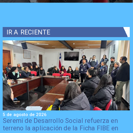
IR A
RECIENTE
5 de agosto de 2026
5
Seremi de Desarrollo Social refuerza en
terreno la aplicación de la Ficha FIBE en