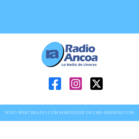
SITIO WEB CREADO CON MSBUILDER DE CMS-MSPRESS.COM