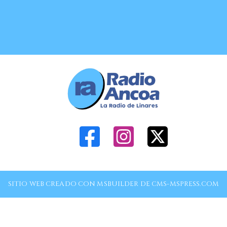
SITIO WEB CREADO CON MSBUILDER DE CMS-MSPRESS.COM