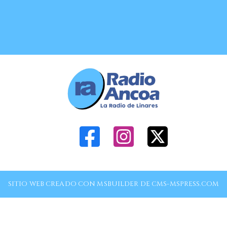
SITIO WEB CREADO CON MSBUILDER DE CMS-MSPRESS.COM