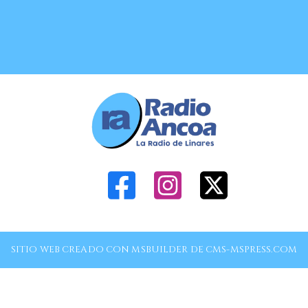
SITIO WEB CREADO CON MSBUILDER DE CMS-MSPRESS.COM