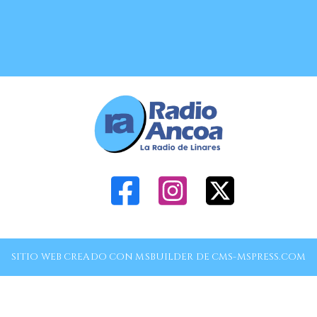
SITIO WEB CREADO CON MSBUILDER DE CMS-MSPRESS.COM