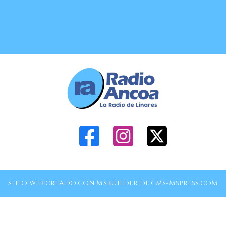
SITIO WEB CREADO CON MSBUILDER DE CMS-MSPRESS.COM