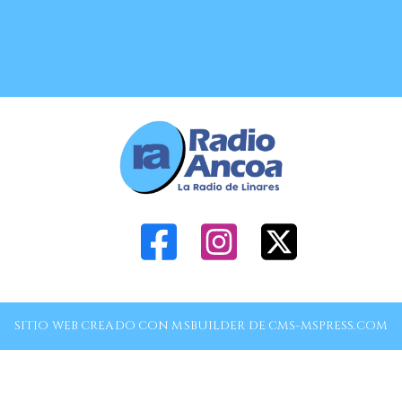
SITIO WEB CREADO CON MSBUILDER DE CMS-MSPRESS.COM