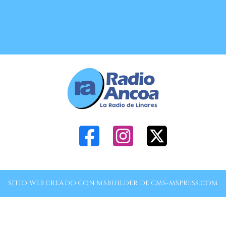
SITIO WEB CREADO CON MSBUILDER DE CMS-MSPRESS.COM