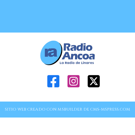
SITIO WEB CREADO CON MSBUILDER DE CMS-MSPRESS.COM