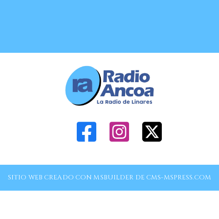
SITIO WEB CREADO CON MSBUILDER DE CMS-MSPRESS.COM