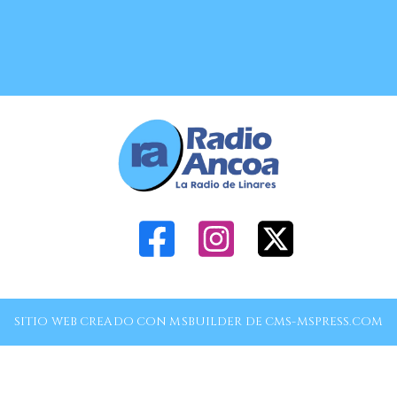
SITIO WEB CREADO CON MSBUILDER DE CMS-MSPRESS.COM