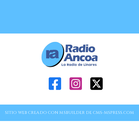
SITIO WEB CREADO CON MSBUILDER DE CMS-MSPRESS.COM