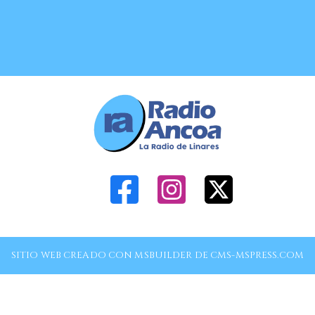
SITIO WEB CREADO CON MSBUILDER DE CMS-MSPRESS.COM