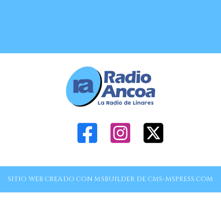
SITIO WEB CREADO CON MSBUILDER DE CMS-MSPRESS.COM