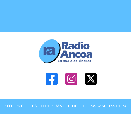
SITIO WEB CREADO CON MSBUILDER DE CMS-MSPRESS.COM