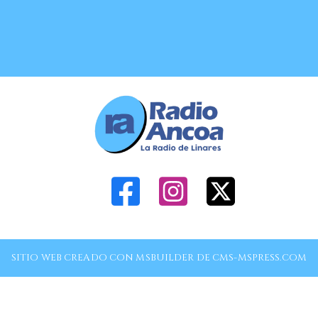
SITIO WEB CREADO CON MSBUILDER DE CMS-MSPRESS.COM