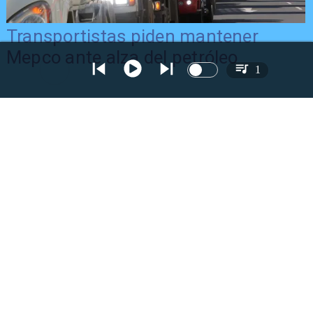
Transportistas piden mantener
Mepco ante alza del petróleo
1
IPC de febrero se mantiene estable
acumulando 2,4% en un año