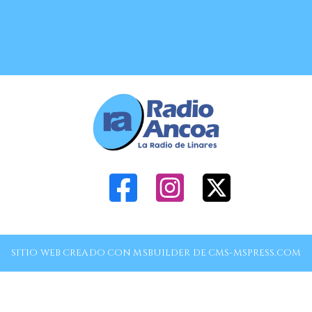
SITIO WEB CREADO CON MSBUILDER DE CMS-MSPRESS.COM