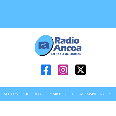
SITIO WEB CREADO CON MSBUILDER DE CMS-MSPRESS.COM