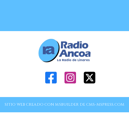
SITIO WEB CREADO CON MSBUILDER DE CMS-MSPRESS.COM