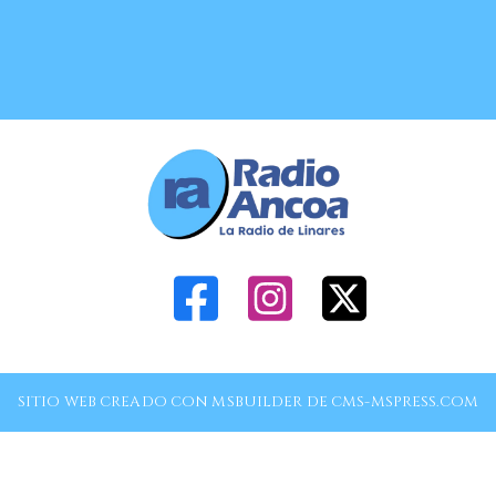
SITIO WEB CREADO CON MSBUILDER DE CMS-MSPRESS.COM