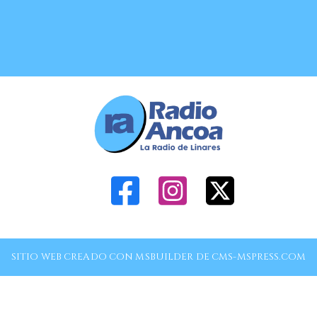
SITIO WEB CREADO CON MSBUILDER DE CMS-MSPRESS.COM