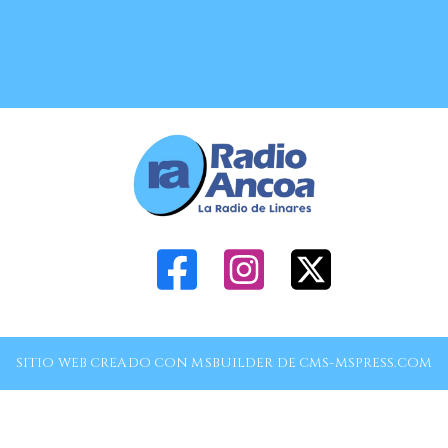
SITIO WEB CREADO CON MSBUILDER DE CMS-MSPRESS.COM