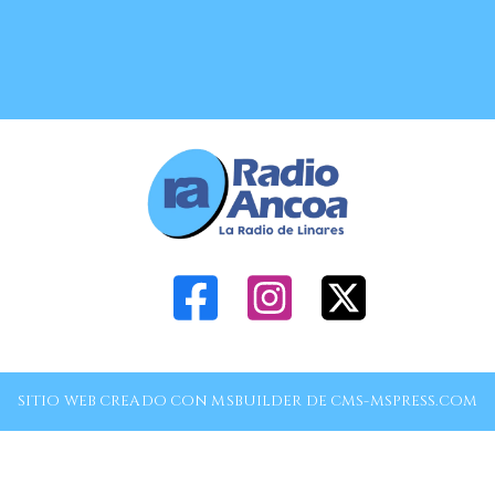
SITIO WEB CREADO CON MSBUILDER DE CMS-MSPRESS.COM