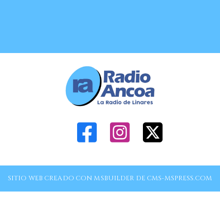
SITIO WEB CREADO CON MSBUILDER DE CMS-MSPRESS.COM