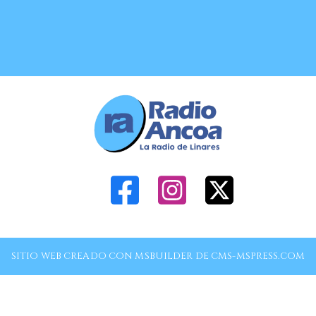
SITIO WEB CREADO CON MSBUILDER DE CMS-MSPRESS.COM