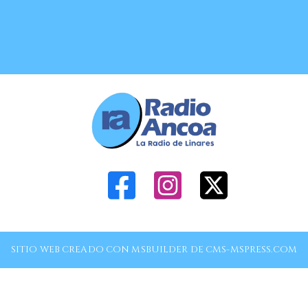
SITIO WEB CREADO CON MSBUILDER DE CMS-MSPRESS.COM