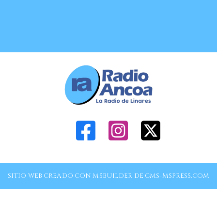
SITIO WEB CREADO CON MSBUILDER DE CMS-MSPRESS.COM