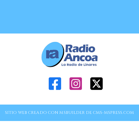
SITIO WEB CREADO CON MSBUILDER DE CMS-MSPRESS.COM