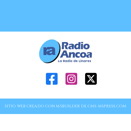
SITIO WEB CREADO CON MSBUILDER DE CMS-MSPRESS.COM