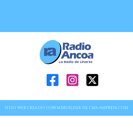
SITIO WEB CREADO CON MSBUILDER DE CMS-MSPRESS.COM