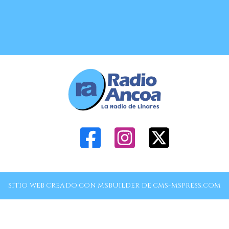
SITIO WEB CREADO CON MSBUILDER DE CMS-MSPRESS.COM