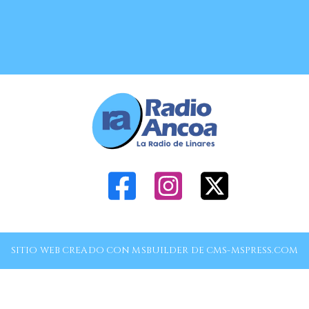
SITIO WEB CREADO CON MSBUILDER DE CMS-MSPRESS.COM