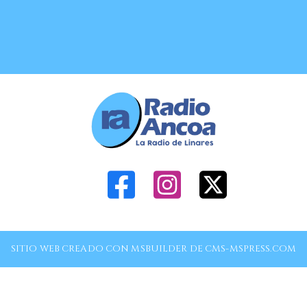
SITIO WEB CREADO CON MSBUILDER DE CMS-MSPRESS.COM