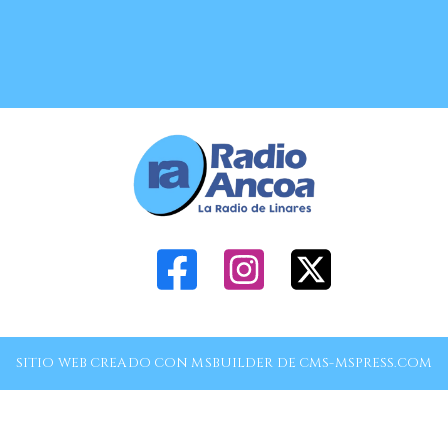
SITIO WEB CREADO CON MSBUILDER DE CMS-MSPRESS.COM