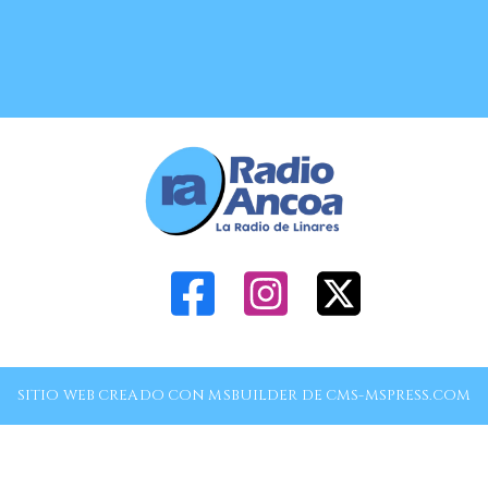
SITIO WEB CREADO CON MSBUILDER DE CMS-MSPRESS.COM