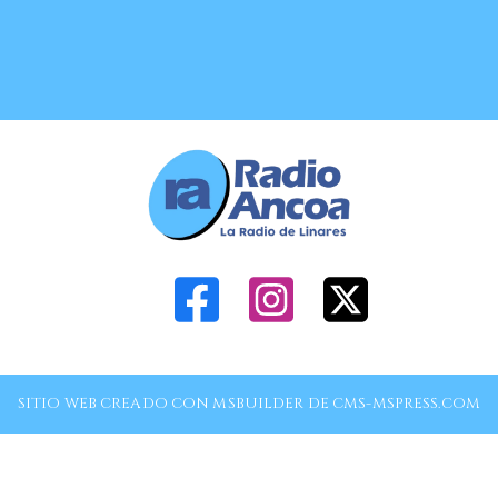
SITIO WEB CREADO CON MSBUILDER DE CMS-MSPRESS.COM