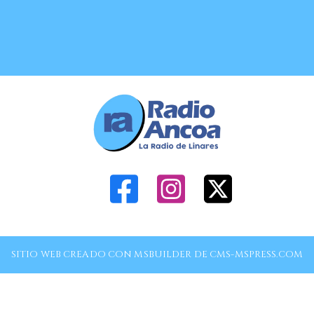
SITIO WEB CREADO CON MSBUILDER DE CMS-MSPRESS.COM