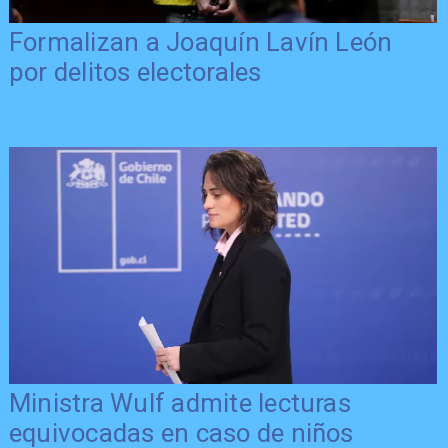
Formalizan a Joaquín Lavín León
por delitos electorales
Ministra Wulf admite lecturas
equivocadas en caso de niños