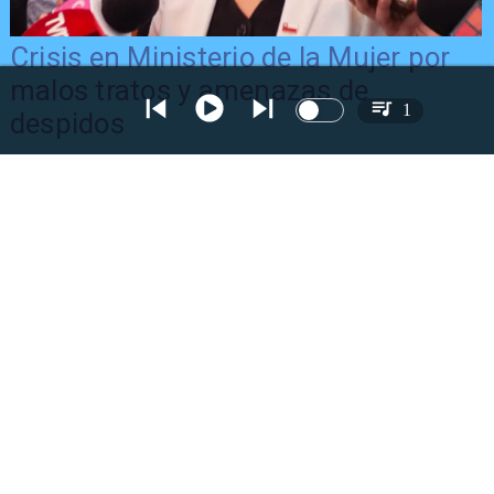
Crisis en Ministerio de la Mujer por
malos tratos y amenazas de
1
despidos
Presidente Kast promulga Ley de
Sociedades Anónimas Deportivas