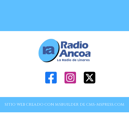
SITIO WEB CREADO CON MSBUILDER DE CMS-MSPRESS.COM