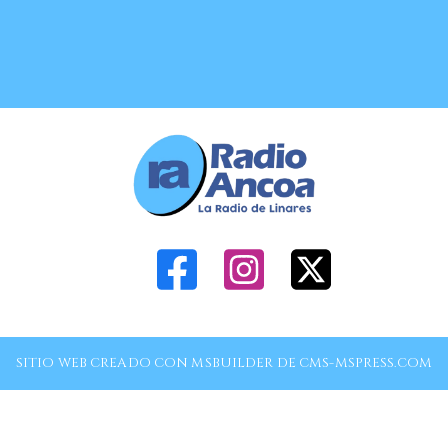
SITIO WEB CREADO CON MSBUILDER DE CMS-MSPRESS.COM