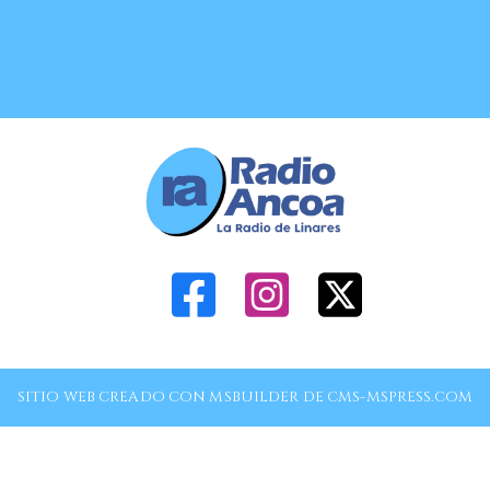
SITIO WEB CREADO CON MSBUILDER DE CMS-MSPRESS.COM