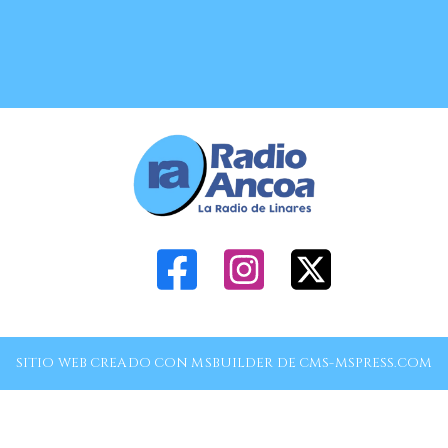
SITIO WEB CREADO CON MSBUILDER DE CMS-MSPRESS.COM