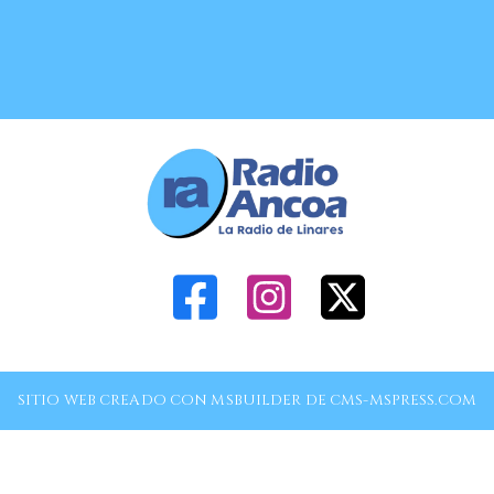
SITIO WEB CREADO CON MSBUILDER DE CMS-MSPRESS.COM