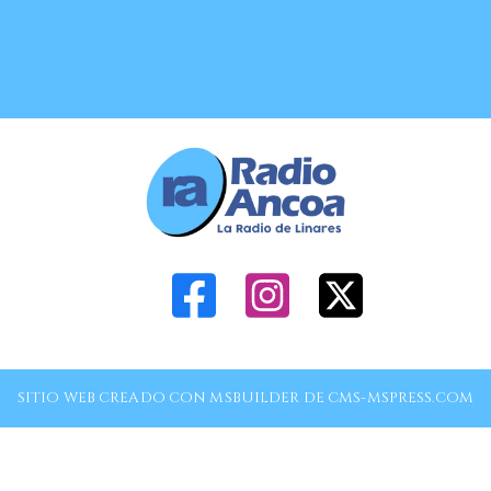
SITIO WEB CREADO CON MSBUILDER DE CMS-MSPRESS.COM