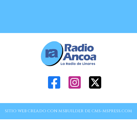
SITIO WEB CREADO CON MSBUILDER DE CMS-MSPRESS.COM