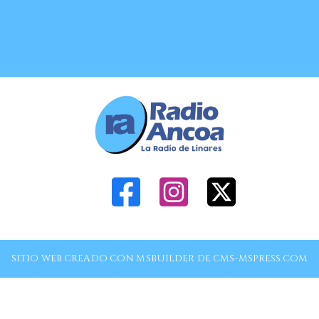
SITIO WEB CREADO CON MSBUILDER DE CMS-MSPRESS.COM