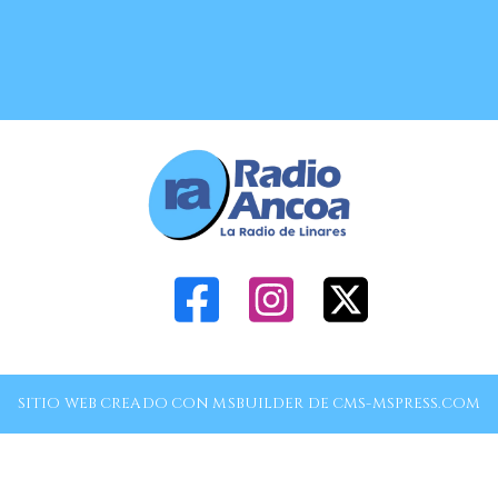
SITIO WEB CREADO CON MSBUILDER DE CMS-MSPRESS.COM